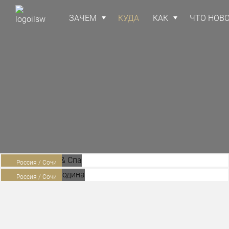
ЗАЧЕМ
КУДА
КАК
ЧТО НОВ
Мрия
Гранд-
Резорт
отель
& Cпа
Родина
Россия / Сочи
Россия / Сочи