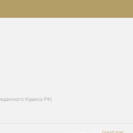
9
ажданского Кодекса РФ)
Создание сайта
Greatlabel